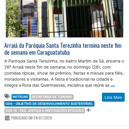
Arraiá da Paróquia Santa Terezinha termina neste fim
de semana em Caraguatatuba
A Paróquia Santa Terezinha, no bairro Martim de Sá, encerra o
26º Arraiá neste fim de semana, no domingo (26), com
comidas típicas, show de prêmios, festas e missas para fiéis,
moradores e visitantes. A festa é tradicional na cidade e
integra a Rota das Quermesses, iniciativa que reúne as
NOTÍCIAS
SECRETARIA DE TURISMO
Leia Mais
ODS - OBJETIVO DE DESENVOLVIMENTO SUSTENTÁVEL
ODS 16 - PAZ, JUSTIÇA E INSTITUIÇÕES EFICAZES
PUBLICADO EM 24/07/2026