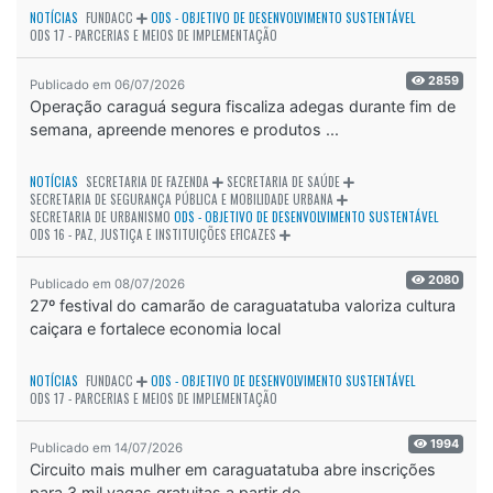
NOTÍCIAS
FUNDACC
ODS - OBJETIVO DE DESENVOLVIMENTO SUSTENTÁVEL
ODS 17 - PARCERIAS E MEIOS DE IMPLEMENTAÇÃO
2859
Publicado em 06/07/2026
Operação caraguá segura fiscaliza adegas durante fim de
semana, apreende menores e produtos ...
NOTÍCIAS
SECRETARIA DE FAZENDA
SECRETARIA DE SAÚDE
SECRETARIA DE SEGURANÇA PÚBLICA E MOBILIDADE URBANA
SECRETARIA DE URBANISMO
ODS - OBJETIVO DE DESENVOLVIMENTO SUSTENTÁVEL
ODS 16 - PAZ, JUSTIÇA E INSTITUIÇÕES EFICAZES
2080
Publicado em 08/07/2026
27º festival do camarão de caraguatatuba valoriza cultura
caiçara e fortalece economia local
NOTÍCIAS
FUNDACC
ODS - OBJETIVO DE DESENVOLVIMENTO SUSTENTÁVEL
ODS 17 - PARCERIAS E MEIOS DE IMPLEMENTAÇÃO
1994
Publicado em 14/07/2026
Circuito mais mulher em caraguatatuba abre inscrições
para 3 mil vagas gratuitas a partir de...