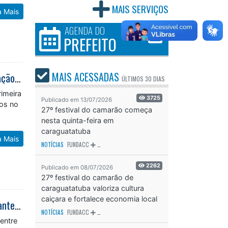
MAIS SERVIÇOS
a Mais
AGENDA DO
PREFEITO
MAIS ACESSADAS
Fundo Social de Caraguatatuba atende famílias afetadas pela ventania em ação integrada do Plancon
ÚLTIMOS
30 DIAS
rimeira
3725
Publicado em 13/07/2026
dos no
27º festival do camarão começa
o
nesta quinta-feira em
caraguatatuba
a Mais
NOTÍCIAS
FUNDACC
ODS - OBJETIVO DE DESENVOLVIMENTO SUSTENTÁVEL
OD
2262
Publicado em 08/07/2026
27º festival do camarão de
caraguatatuba valoriza cultura
caiçara e fortalece economia local
27º Festival do Camarão fortalece cultura caiçara e reúne milhares de visitantes em Caraguatatuba
NOTÍCIAS
FUNDACC
ODS - OBJETIVO DE DESENVOLVIMENTO SUSTENTÁVEL
OD
entre