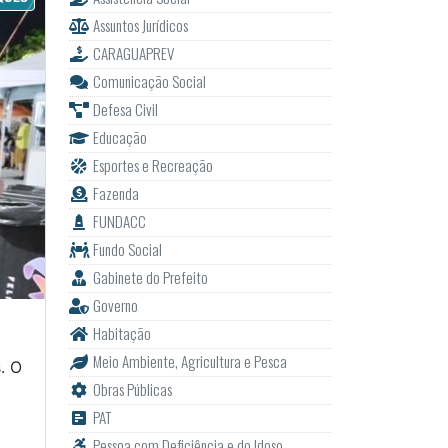
Assuntos Jurídicos
CARAGUAPREV
Comunicação Social
Defesa Civil
Educação
Esportes e Recreação
Fazenda
FUNDACC
Fundo Social
Gabinete do Prefeito
Governo
Habitação
Meio Ambiente, Agricultura e Pesca
. O
Obras Públicas
PAT
Pessoa com Deficiência e do Idoso