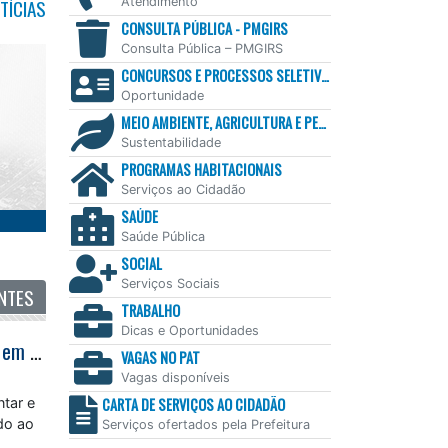
TÍCIAS
Atendimento
CONSULTA PÚBLICA - PMGIRS
Consulta Pública – PMGIRS
CONCURSOS E PROCESSOS SELETIVOS
Oportunidade
MEIO AMBIENTE, AGRICULTURA E PESCA
Sustentabilidade
PROGRAMAS HABITACIONAIS
Serviços ao Cidadão
SAÚDE
Saúde Pública
SOCIAL
Serviços Sociais
NTES
TRABALHO
Dicas e Oportunidades
Centro de Atendimento ao Migrante amplia acolhimento e acesso a direitos em Caraguatatuba
VAGAS NO PAT
Vagas disponíveis
ntar e
CARTA DE SERVIÇOS AO CIDADÃO
ado ao
Serviços ofertados pela Prefeitura