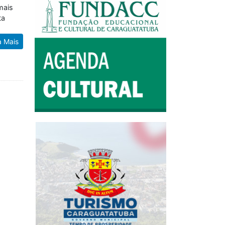
mais
ta
a Mais