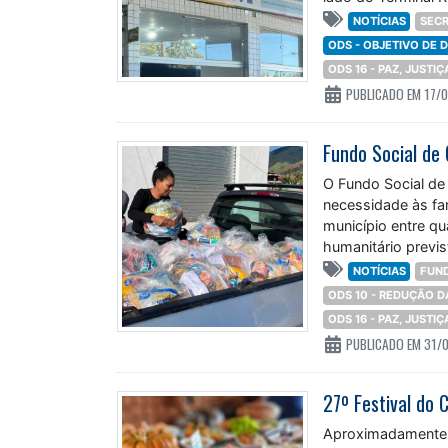
atendimento huma
NOTÍCIAS
SECR
ODS - OBJETIVO DE
ODS 16 - PAZ, JUSTI
PUBLICADO EM 17/
O Fundo Social de 
necessidade às fam
município entre qu
humanitário previ
NOTÍCIAS
FUND
ODS 10 - REDUÇÃO 
ODS 16 - PAZ, JUSTI
PUBLICADO EM 31/
Aproximadamente 4