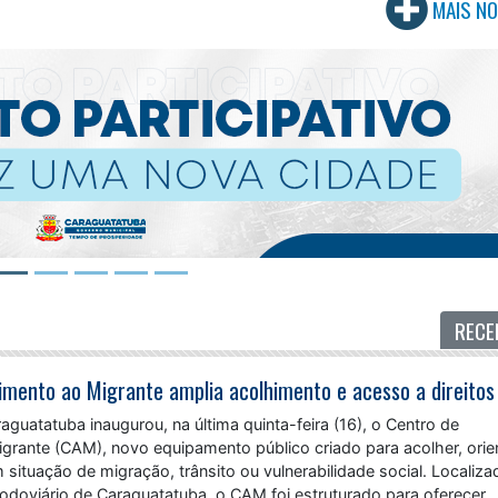
MAIS NO
RECE
raguatatuba inaugurou, na última quinta-feira (16), o Centro de
grante (CAM), novo equipamento público criado para acolher, orie
situação de migração, trânsito ou vulnerabilidade social. Localiz
Rodoviário de Caraguatatuba, o CAM foi estruturado para oferecer