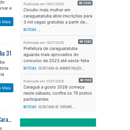
ado
2202
Publicado em 14/07/2026
rvar e
Circuito mais mulher em
caraguatatuba abre inscrições para
a Mais
3 mil vagas gratuitas a partir de...
NOTÍCIAS
SECRETARIA DE ESPORTES E RECREAÇÃO
ODS - OBJETIVO DE DESEN
1282
Publicado em 13/07/2026
Prefeitura de caraguatatuba
dia 31
aguarda mais aprovados do
concurso de 2023 até sexta-feira
uba
(17)
tória
NOTÍCIAS
SECRETARIA DE ADMINISTRAÇÃO
ODS - OBJETIVO DE DESENVOLVIME
cia
1103
Publicado em 31/07/2026
Caraguá a gosto 2026 começa
a Mais
neste sábado; confira os 79 pratos
participantes
NOTÍCIAS
SECRETARIA DE TURISMO
ODS - OBJETIVO DE DESENVOLVIMENTO SUS
Quarta Literária promove encontro de ilustradores na próxima semana em Caraguatatuba
e