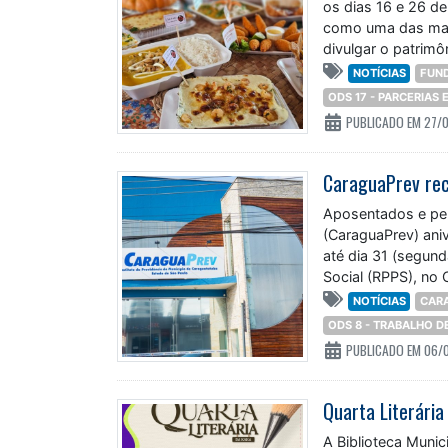
os dias 16 e 26 de
como uma das maio
divulgar o patrimôn
NOTÍCIAS
FUN
ODS 17 - PARCERIAS
PUBLICADO EM 27/
CaraguaPrev rec
Aposentados e pen
(CaraguaPrev) aniv
até dia 31 (segund
Social (RPPS), no 
NOTÍCIAS
CAR
ODS 8 - TRABALHO 
PUBLICADO EM 06/
A Biblioteca Muni