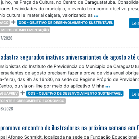
 julho, na Praça da Cultura, no Centro de Caraguatatuba. Consolid
res festividades do município, o evento tem como objetivo prese
io cultural e imaterial caiçara, valorizando as
DACC
ODS - OBJETIVO DE DESENVOLVIMENTO SUSTENTÁVEL
Lei
 E MEIOS DE IMPLEMENTAÇÃO
07/2026
adastra segurados inativos aniversariantes de agosto até 
sionistas do Instituto de Previdência do Município de Caraguatat
ersariantes de agosto precisam fazer a prova de vida anual obriga
a-feira), das 9h às 16h30, na sede do Regime Próprio de Previdên
Centro, ou via on-line por meio do aplicativo Minha
AGUAPREV
ODS - OBJETIVO DE DESENVOLVIMENTO SUSTENTÁVEL
Lei
DECENTE E CRESCIMENTO ECONÔMICO
08/2026
cipal Afonso Schmidt, localizada na sede da Fundação Educacional 