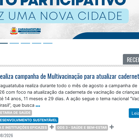
RECE
araguatatuba realiza durante todo o mês de agosto a campanha de
26 com foco na atualização da caderneta de vacinação de criança
té 14 anos, 11 meses e 29 dias. A ação segue o tema nacional “Vac
rasil”, que busca
ETARIA DE SAÚDE
Lei
 DESENVOLVIMENTO SUSTENTÁVEL
ÇA E INSTITUIÇÕES EFICAZES
ODS 3 - SAÚDE E BEM-ESTAR
08/2026