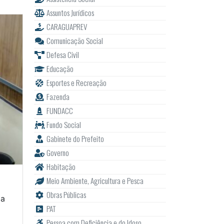
Assuntos Jurídicos
CARAGUAPREV
Comunicação Social
Defesa Civil
Educação
Esportes e Recreação
Fazenda
FUNDACC
Fundo Social
Gabinete do Prefeito
Governo
Habitação
Meio Ambiente, Agricultura e Pesca
Obras Públicas
da
PAT
Pessoa com Deficiência e do Idoso