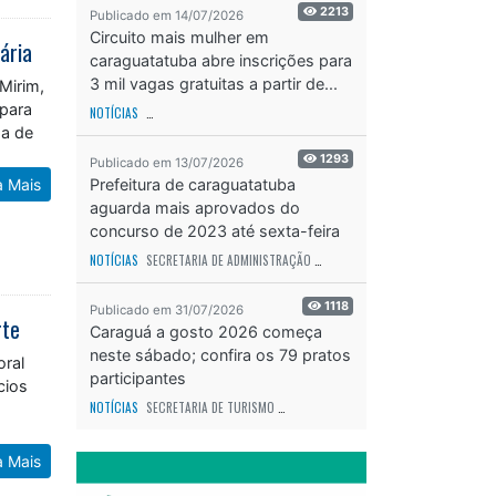
2213
Publicado em 14/07/2026
Circuito mais mulher em
ária
caraguatatuba abre inscrições para
3 mil vagas gratuitas a partir de...
Mirim,
 para
NOTÍCIAS
SECRETARIA DE ESPORTES E RECREAÇÃO
ODS - OBJETIVO DE DESEN
da de
1293
Publicado em 13/07/2026
a Mais
Prefeitura de caraguatatuba
aguarda mais aprovados do
concurso de 2023 até sexta-feira
(17)
NOTÍCIAS
SECRETARIA DE ADMINISTRAÇÃO
ODS - OBJETIVO DE DESENVOLVIME
1118
Publicado em 31/07/2026
rte
Caraguá a gosto 2026 começa
neste sábado; confira os 79 pratos
oral
participantes
cios
NOTÍCIAS
SECRETARIA DE TURISMO
ODS - OBJETIVO DE DESENVOLVIMENTO SUS
a Mais