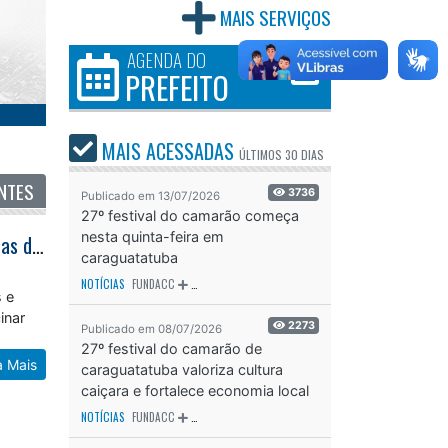
MAIS SERVIÇOS
AGENDA DO
PREFEITO
MAIS ACESSADAS
ÚLTIMOS
30 DIAS
NTES
3736
Publicado em 13/07/2026
27º festival do camarão começa
nesta quinta-feira em
Caraguatatuba realiza campanha de Multivacinação para atualizar cadernetas durante mês de agosto
caraguatatuba
NOTÍCIAS
FUNDACC
ODS - OBJETIVO DE DESENVOLVIMENTO SUSTENTÁVEL
OD
s e
inar
2273
Publicado em 08/07/2026
27º festival do camarão de
a Mais
caraguatatuba valoriza cultura
caiçara e fortalece economia local
NOTÍCIAS
FUNDACC
ODS - OBJETIVO DE DESENVOLVIMENTO SUSTENTÁVEL
OD