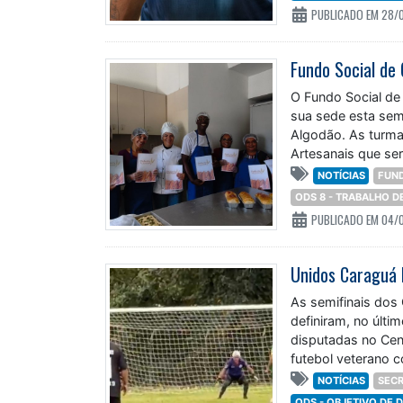
PUBLICADO EM 28/
O Fundo Social de
sua sede esta sem
Algodão. As turma
Artesanais que ser
NOTÍCIAS
FUND
ODS 8 - TRABALHO 
PUBLICADO EM 04/
As semifinais dos
definiram, no últi
disputadas no Cen
futebol veterano c
categoria Master
NOTÍCIAS
SECR
ODS - OBJETIVO DE