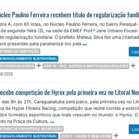
leo Paulino Ferreira recebem título de regularização fundi
a A, com 65 lotes, no Núcleo Paulino Ferreira, no bairro Perequê-
 de segunda-feira (3), na sede da EMEF Prof.ª Jane Urbano Focesi
 de regularização fundiária. O prefeito Mateus Silva fez uma chama
aos presentes para parabenizá-los pela
ETARIA DE HABITAÇÃO
Lei
 DESENVOLVIMENTO SUSTENTÁVEL
DAS DESIGUALDADES
ODS 16 - PAZ, JUSTIÇA E INSTITUIÇÕES EFICAZES
08/2026
ecebe competição de Hyrox pela primeira vez no Litoral No
 das 8h às 21h, Caraguatatuba será palco, pela primeira vez no Lit
pa da Hyper Fitness Racing, competição que reúne corrida e exercí
dos formatos esportivos que mais crescem no mundo: o Hyrox. O
ado na Praça da Cultura,
ETARIA DE ESPORTES E RECREAÇÃO
Lei
 DESENVOLVIMENTO SUSTENTÁVEL
ODS 3 - SAÚDE E BEM-ESTAR