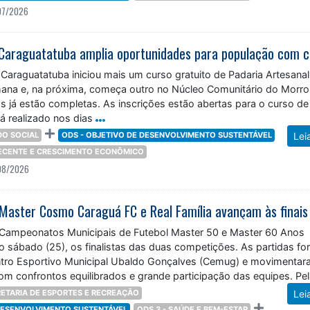
07/2026
 Caraguatatuba iniciou mais um curso gratuito de Padaria Artesana
ana e, na próxima, começa outro no Núcleo Comunitário do Morro
s já estão completas. As inscrições estão abertas para o curso de
á realizado nos dias
O SOCIAL
ODS - OBJETIVO DE DESENVOLVIMENTO SUSTENTÁVEL
Lei
DECENTE E CRESCIMENTO ECONÔMICO
08/2026
 Campeonatos Municipais de Futebol Master 50 e Master 60 Anos
mo sábado (25), os finalistas das duas competições. As partidas f
tro Esportivo Municipal Ubaldo Gonçalves (Cemug) e movimentar
om confrontos equilibrados e grande participação das equipes. Pe
ETARIA DE ESPORTES E RECREAÇÃO
Lei
 DESENVOLVIMENTO SUSTENTÁVEL
ODS 3 - SAÚDE E BEM-ESTAR