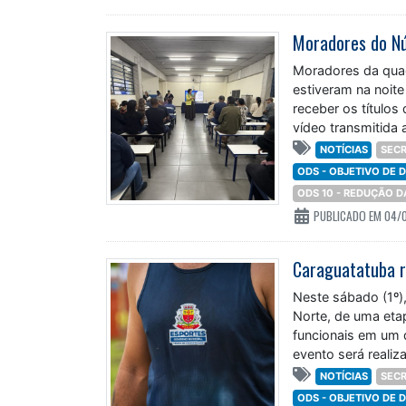
Moradores do Núc
Moradores da quadr
estiveram na noite
receber os títulos
vídeo transmitida 
NOTÍCIAS
SECR
ODS - OBJETIVO DE
ODS 10 - REDUÇÃO 
PUBLICADO EM 04/
Caraguatatuba r
Neste sábado (1º),
Norte, de uma eta
funcionais em um 
evento será realiz
NOTÍCIAS
SECR
ODS - OBJETIVO DE