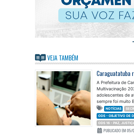
VEJA TAMBÉM
A Prefeitura de C
Multivacinação 20
adolescentes de a
sempre foi muito B
NOTÍCIAS
SECR
ODS - OBJETIVO DE
ODS 16 - PAZ, JUSTI
PUBLICADO EM 05/