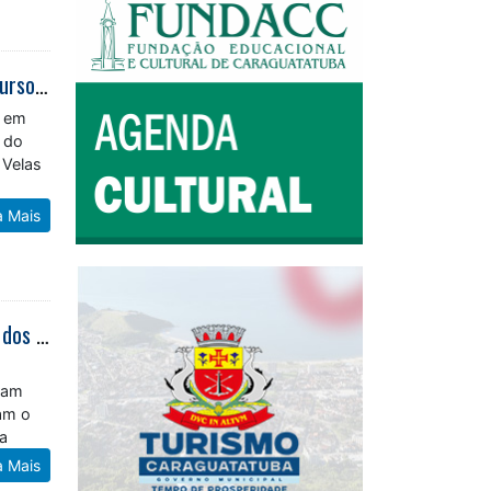
Fundo Social de Caraguatatuba amplia oportunidades para população com cursos gratuitos
l em
 do
 Velas
a Mais
Unidos Caraguá Master Cosmo Caraguá FC e Real Família avançam às finais dos Campeonatos Master
oram
am o
la
a Mais