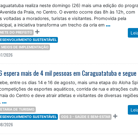
araguatatuba realiza neste domingo (26) mais uma edição do prog
 Avenida da Praia, no Centro. O evento ocorre das 8h às 12h, com
as voltadas a moradores, turistas e visitantes. Promovida pela
cipal, a iniciativa transforma um trecho da orla em
NETE DO PREFEITO
Lei
 DESENVOLVIMENTO SUSTENTÁVEL
 E MEIOS DE IMPLEMENTAÇÃO
07/2026
be, entre os dias 14 e 16 de agosto, mais uma etapa do Aloha Spir
 competições de esportes aquáticos, corrida de rua e atrações cultu
raia do Centro e deve atrair atletas e visitantes de diversas regiõe
.
ETARIA DE TURISMO
Lei
 DESENVOLVIMENTO SUSTENTÁVEL
ODS 3 - SAÚDE E BEM-ESTAR
08/2026