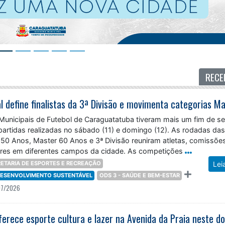
RECE
unicipais de Futebol de Caraguatatuba tiveram mais um fim de 
partidas realizadas no sábado (11) e domingo (12). As rodadas da
 50 Anos, Master 60 Anos e 3ª Divisão reuniram atletas, comissõe
ores em diferentes campos da cidade. As competições
ETARIA DE ESPORTES E RECREAÇÃO
Lei
 DESENVOLVIMENTO SUSTENTÁVEL
ODS 3 - SAÚDE E BEM-ESTAR
07/2026