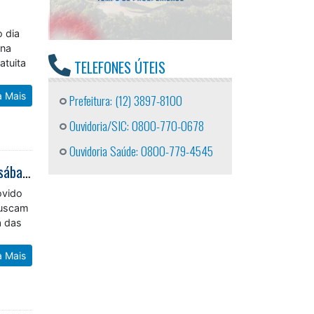
o dia
 na
atuita
TELEFONES ÚTEIS
a Mais
Prefeitura: (12) 3897-8100
Ouvidoria/SIC: 0800-770-0678
Ouvidoria Saúde: 0800-779-4545
Caraguatatuba recebe mutirão para reconhecimento de paternidade neste sábado
ovido
buscam
á das
a Mais