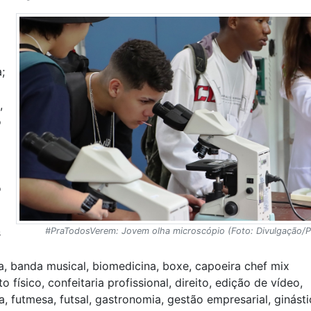
;
,
o
o
#PraTodosVerem: Jovem olha microscópio (Foto: Divulgação/
s
a, banda musical, biomedicina, boxe, capoeira chef mix
 físico, confeitaria profissional, direito, edição de vídeo,
a, futmesa, futsal, gastronomia, gestão empresarial, ginásti