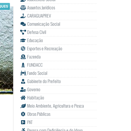
Assuntos Jurídicos
QUES
CARAGUAPREV
Comunicação Social
Defesa Civil
Educação
Esportes e Recreação
Fazenda
FUNDACC
Fundo Social
Gabinete do Prefeito
Governo
Habitação
Meio Ambiente, Agricultura e Pesca
Obras Públicas
PAT
Pessoa com Deficiência e do Idoso