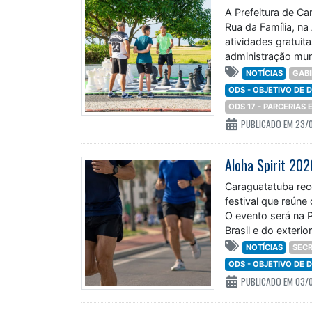
A Prefeitura de C
Rua da Família, na
atividades gratuit
administração muni
NOTÍCIAS
GABI
ODS - OBJETIVO DE
ODS 17 - PARCERIAS
PUBLICADO EM 23/
Caraguatatuba rece
festival que reúne
O evento será na P
Brasil e do exterior
NOTÍCIAS
SECR
ODS - OBJETIVO DE
PUBLICADO EM 03/