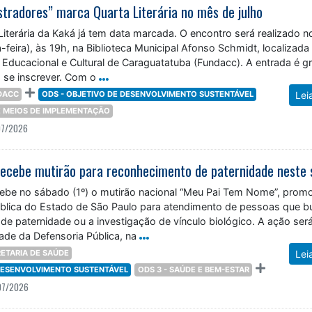
stradores” marca Quarta Literária no mês de julho
iterária da Kaká já tem data marcada. O encontro será realizado n
a-feira), às 19h, na Biblioteca Municipal Afonso Schmidt, localizada
Educacional e Cultural de Caraguatatuba (Fundacc). A entrada é gr
 se inscrever. Com o
DACC
ODS - OBJETIVO DE DESENVOLVIMENTO SUSTENTÁVEL
Lei
 E MEIOS DE IMPLEMENTAÇÃO
07/2026
ebe no sábado (1º) o mutirão nacional “Meu Pai Tem Nome”, prom
ública do Estado de São Paulo para atendimento de pessoas que 
de paternidade ou a investigação de vínculo biológico. A ação ser
ade da Defensoria Pública, na
ETARIA DE SAÚDE
Lei
 DESENVOLVIMENTO SUSTENTÁVEL
ODS 3 - SAÚDE E BEM-ESTAR
07/2026