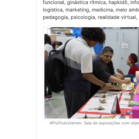
funcional, ginástica rítmica, hapkidô, inform
logística, marketing, medicina, meio am
pedagogia, psicologia, realidade virtual,
#PraTodosVerem: Sala de exposições com obje