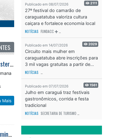
2111
Publicado em 08/07/2026
27º festival do camarão de
caraguatatuba valoriza cultura
caiçara e fortalece economia local
NOTÍCIAS
FUNDACC
ODS - OBJETIVO DE DESENVOLVIMENTO SUSTENTÁVEL
OD
NTES
2029
Publicado em 14/07/2026
Circuito mais mulher em
caraguatatuba abre inscrições para
Futebol municipal define finalistas da 3ª Divisão e movimenta categorias Master em Caraguatatuba
3 mil vagas gratuitas a partir de...
semana
NOTÍCIAS
SECRETARIA DE ESPORTES E RECREAÇÃO
ODS - OBJETIVO DE DESEN
s
s
1561
Publicado em 07/07/2026
Julho em caraguá traz festivais
a Mais
gastronômicos, corrida e festa
tradicional
NOTÍCIAS
SECRETARIA DE TURISMO
ODS - OBJETIVO DE DESENVOLVIMENTO SUS
Rua da Família oferece esporte cultura e lazer na Avenida da Praia neste domingo