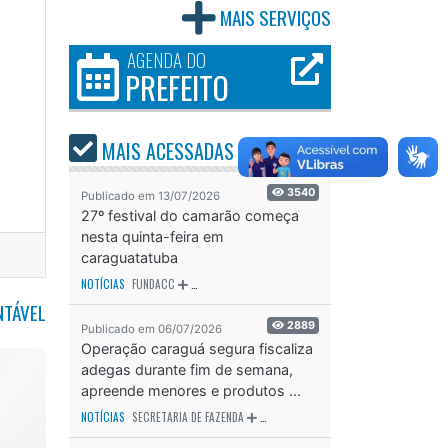
MAIS SERVIÇOS
AGENDA DO
PREFEITO
MAIS ACESSADAS
ÚLTIMOS
30 DIAS
3540
Publicado em 13/07/2026
27º festival do camarão começa
nesta quinta-feira em
caraguatatuba
NOTÍCIAS
FUNDACC
ODS - OBJETIVO DE DESENVOLVIMENTO SUSTENTÁVEL
OD
NTÁVEL
2889
Publicado em 06/07/2026
Operação caraguá segura fiscaliza
adegas durante fim de semana,
apreende menores e produtos ...
NOTÍCIAS
SECRETARIA DE FAZENDA
SECRETARIA DE SAÚDE
SECRETARIA D