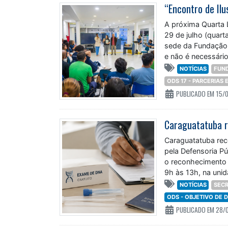
“Encontro de Ilu
A próxima Quarta L
29 de julho (quart
sede da Fundação 
e não é necessário
NOTÍCIAS
FUN
ODS 17 - PARCERIAS
PUBLICADO EM 15/
Caraguatatuba rec
pela Defensoria P
o reconhecimento 
9h às 13h, na unid
NOTÍCIAS
SECR
ODS - OBJETIVO DE
PUBLICADO EM 28/