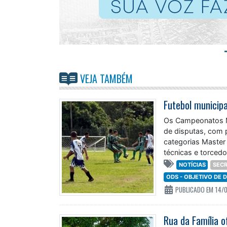
VEJA TAMBÉM
Os Campeonatos M
de disputas, com 
categorias Master
técnicas e torced
NOTÍCIAS
SECR
ODS - OBJETIVO DE
PUBLICADO EM 14/