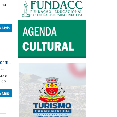
rama
a Mais
Aloha Spirit 2026 espera mais de 4 mil pessoas em Caraguatatuba e segue com inscrições para corrida de rua
it,
rais.
s do
a Mais