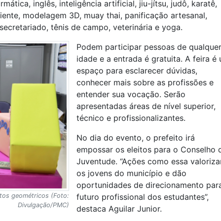
ática, inglês, inteligência artificial, jiu-jítsu, judô, karatê,
biente, modelagem 3D, muay thai, panificação artesanal,
 secretariado, tênis de campo, veterinária e yoga.
Podem participar pessoas de qualque
idade e a entrada é gratuita. A feira é
espaço para esclarecer dúvidas,
conhecer mais sobre as profissões e
entender sua vocação. Serão
apresentadas áreas de nível superior,
técnico e profissionalizantes.
No dia do evento, o prefeito irá
empossar os eleitos para o Conselho 
Juventude. “Ações como essa valoriz
os jovens do município e dão
oportunidades de direcionamento par
tos geométricos (Foto:
futuro profissional dos estudantes”,
Divulgação/PMC)
destaca Aguilar Junior.