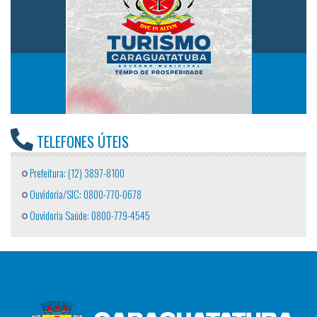
TELEFONES ÚTEIS
Prefeitura: (12) 3897-8100
Ouvidoria/SIC: 0800-770-0678
Ouvidoria Saúde: 0800-779-4545