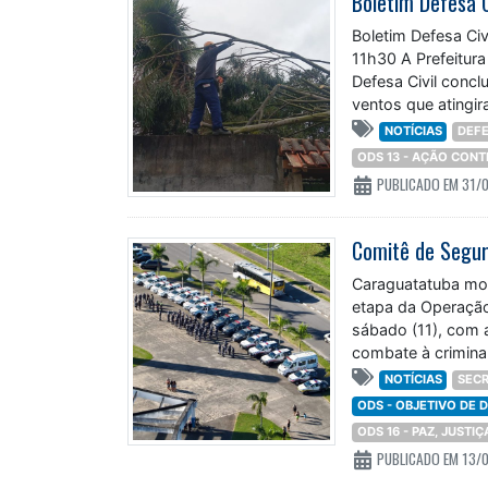
Boletim Defesa 
Boletim Defesa Civ
11h30 A Prefeitur
Defesa Civil concl
ventos que atingira
NOTÍCIAS
DEFE
ODS 13 - AÇÃO CON
PUBLICADO EM 31/
Caraguatatuba mob
etapa da Operação
sábado (11), com a
combate à criminal
NOTÍCIAS
SECR
ODS - OBJETIVO DE
ODS 16 - PAZ, JUSTI
PUBLICADO EM 13/