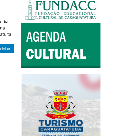
o dia
 na
atuita
a Mais