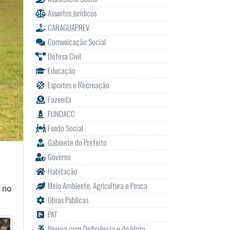
Assuntos Jurídicos
CARAGUAPREV
Comunicação Social
Defesa Civil
Educação
Esportes e Recreação
Fazenda
FUNDACC
Fundo Social
Gabinete do Prefeito
Governo
Habitação
Meio Ambiente, Agricultura e Pesca
a no
Obras Públicas
PAT
Pessoa com Deficiência e do Idoso