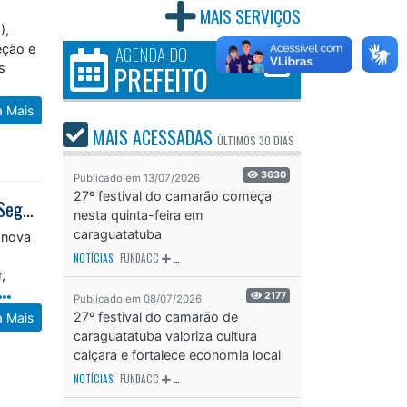
MAIS SERVIÇOS
),
AGENDA DO
eção e
PREFEITO
s
a Mais
MAIS ACESSADAS
ÚLTIMOS
30 DIAS
3630
Publicado em 13/07/2026
27º festival do camarão começa
Comitê de Segurança se reúne para mais uma etapa da Operação Caraguá Segura
nesta quinta-feira em
caraguatatuba
 nova
NOTÍCIAS
FUNDACC
ODS - OBJETIVO DE DESENVOLVIMENTO SUSTENTÁVEL
OD
,
2177
Publicado em 08/07/2026
27º festival do camarão de
a Mais
caraguatatuba valoriza cultura
caiçara e fortalece economia local
NOTÍCIAS
FUNDACC
ODS - OBJETIVO DE DESENVOLVIMENTO SUSTENTÁVEL
OD