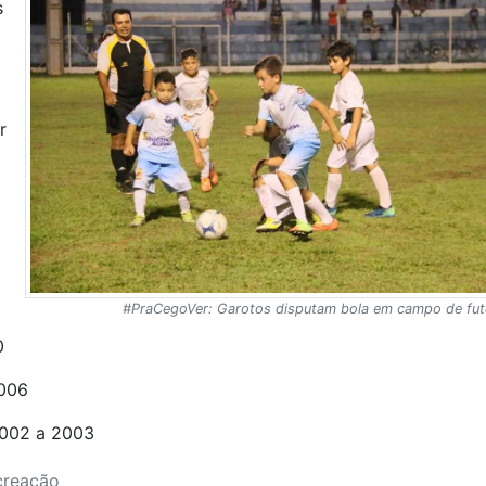
s
o
r
#PraCegoVer: Garotos disputam bola em campo de fut
0
2006
2002 a 2003
creação