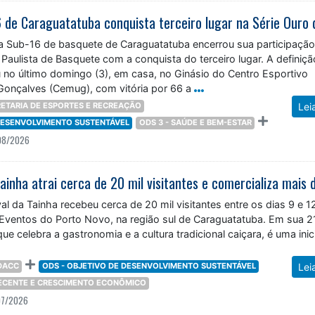
a Sub-16 de basquete de Caraguatatuba encerrou sua participação
 Paulista de Basquete com a conquista do terceiro lugar. A definiç
 no último domingo (3), em casa, no Ginásio do Centro Esportivo
Gonçalves (Cemug), com vitória por 66 a
ETARIA DE ESPORTES E RECREAÇÃO
Lei
 DESENVOLVIMENTO SUSTENTÁVEL
ODS 3 - SAÚDE E BEM-ESTAR
08/2026
val da Tainha recebeu cerca de 20 mil visitantes entre os dias 9 e 1
e Eventos do Porto Novo, na região sul de Caraguatatuba. Em sua 2
ue celebra a gastronomia e a cultura tradicional caiçara, é uma inic
DACC
ODS - OBJETIVO DE DESENVOLVIMENTO SUSTENTÁVEL
Lei
DECENTE E CRESCIMENTO ECONÔMICO
07/2026