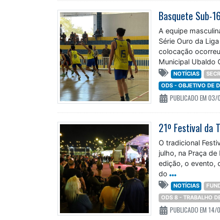
A equipe masculin
Série Ouro da Liga
colocação ocorreu
Municipal Ubaldo 
NOTÍCIAS
SECR
ODS - OBJETIVO DE
PUBLICADO EM 03/
O tradicional Festi
julho, na Praça d
edição, o evento, q
do
NOTÍCIAS
FUN
ODS 8 - TRABALHO 
PUBLICADO EM 14/