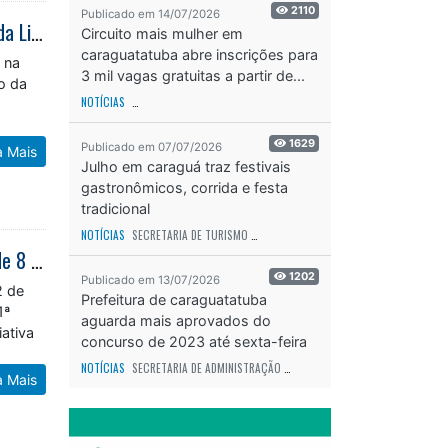
2110
Publicado em 14/07/2026
Basquete Sub-16 de Caraguatatuba conquista terceiro lugar na Série Ouro da Liga Paulista
Circuito mais mulher em
caraguatatuba abre inscrições para
 na
3 mil vagas gratuitas a partir de...
ão da
NOTÍCIAS
SECRETARIA DE ESPORTES E RECREAÇÃO
ODS - OBJETIVO DE DESEN
1629
Publicado em 07/07/2026
a Mais
Julho em caraguá traz festivais
gastronômicos, corrida e festa
tradicional
NOTÍCIAS
SECRETARIA DE TURISMO
ODS - OBJETIVO DE DESENVOLVIMENTO SUS
21º Festival da Tainha atrai cerca de 20 mil visitantes e comercializa mais de 8 toneladas do pescado
1202
Publicado em 13/07/2026
2 de
Prefeitura de caraguatatuba
1ª
aguarda mais aprovados do
iativa
concurso de 2023 até sexta-feira
(17)
NOTÍCIAS
SECRETARIA DE ADMINISTRAÇÃO
ODS - OBJETIVO DE DESENVOLVIME
a Mais