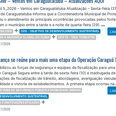
Civil – Ventos em Caraguatatuba – Atualizações AQUI
il 5_2026 – Ventos em Caraguatatuba Atualização – Sexta-feira (31
a de Caraguatatuba informa que a Coordenadoria Municipal de Prot
uiu o atendimento às principais ocorrências provocadas pelos forte
m o município entre a tarde e a noite de quarta-feira (29).
SA CIVIL
ODS - OBJETIVO DE DESENVOLVIMENTO SUSTENTÁVEL
Lei
TRA A MUDANÇA GLOBAL DO CLIMA
ODS 15 - VIDA TERRESTRE
07/2026
ilizou as forças de segurança e equipes de fiscalização para uma
 Caraguá Segura entre a tarde de sexta-feira (10) e madrugada de
ções de fiscalização de trânsito, abordagens, averiguação veicular
idade e vistoria de estabelecimentos. A primeira etapa ocorreu na
ETARIA DE SEGURANÇA PÚBLICA E MOBILIDADE URBANA
Lei
 DESENVOLVIMENTO SUSTENTÁVEL
ÇA E INSTITUIÇÕES EFICAZES
07/2026