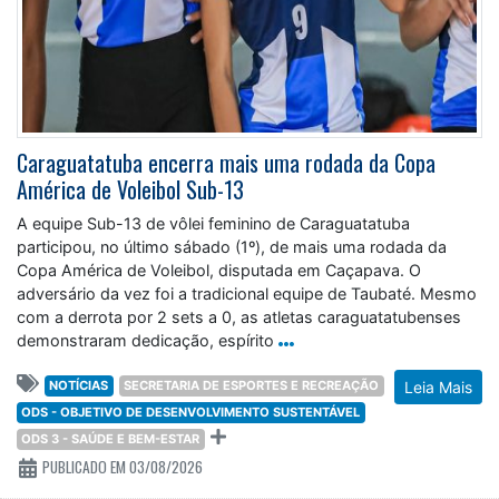
Caraguatatuba encerra mais uma rodada da Copa
América de Voleibol Sub-13
A equipe Sub-13 de vôlei feminino de Caraguatatuba
participou, no último sábado (1º), de mais uma rodada da
Copa América de Voleibol, disputada em Caçapava. O
adversário da vez foi a tradicional equipe de Taubaté. Mesmo
com a derrota por 2 sets a 0, as atletas caraguatatubenses
demonstraram dedicação, espírito
NOTÍCIAS
SECRETARIA DE ESPORTES E RECREAÇÃO
Leia Mais
ODS - OBJETIVO DE DESENVOLVIMENTO SUSTENTÁVEL
ODS 3 - SAÚDE E BEM-ESTAR
PUBLICADO EM 03/08/2026