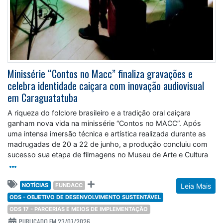
Minissérie “Contos no Macc” finaliza gravações e
celebra identidade caiçara com inovação audiovisual
em Caraguatatuba
A riqueza do folclore brasileiro e a tradição oral caiçara
ganham nova vida na minissérie “Contos no MACC”. Após
uma intensa imersão técnica e artística realizada durante as
madrugadas de 20 a 22 de junho, a produção concluiu com
sucesso sua etapa de filmagens no Museu de Arte e Cultura
NOTÍCIAS
FUNDACC
Leia Mais
ODS - OBJETIVO DE DESENVOLVIMENTO SUSTENTÁVEL
ODS 17 - PARCERIAS E MEIOS DE IMPLEMENTAÇÃO
PUBLICADO EM 23/07/2026