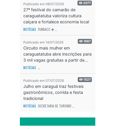
2077
Publicado em 08/07/2026
27º festival do camarão de
caraguatatuba valoriza cultura
caiçara e fortalece economia local
NOTÍCIAS
FUNDACC
ODS - OBJETIVO DE DESENVOLVIMENTO SUSTENTÁVEL
OD
1987
Publicado em 14/07/2026
Circuito mais mulher em
caraguatatuba abre inscrições para
3 mil vagas gratuitas a partir de...
NOTÍCIAS
SECRETARIA DE ESPORTES E RECREAÇÃO
ODS - OBJETIVO DE DESEN
1527
Publicado em 07/07/2026
Julho em caraguá traz festivais
gastronômicos, corrida e festa
tradicional
NOTÍCIAS
SECRETARIA DE TURISMO
ODS - OBJETIVO DE DESENVOLVIMENTO SUS