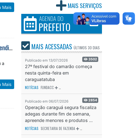
MAIS SERVIÇOS
a Mais
AGENDA DO
PREFEITO
MAIS ACESSADAS
Caraguatatuba reorganiza atendimento na UPA Centro e reduz tempo de atendimento de pacientes da baixa complexidade
ÚLTIMOS
30 DIAS
3502
Publicado em 13/07/2026
u a
27º festival do camarão começa
nesta quinta-feira em
caraguatatuba
a Mais
NOTÍCIAS
FUNDACC
ODS - OBJETIVO DE DESENVOLVIMENTO SUSTENTÁVEL
OD
2854
Publicado em 06/07/2026
Operação caraguá segura fiscaliza
adegas durante fim de semana,
apreende menores e produtos ...
NOTÍCIAS
SECRETARIA DE FAZENDA
SECRETARIA DE SAÚDE
SECRETARIA D