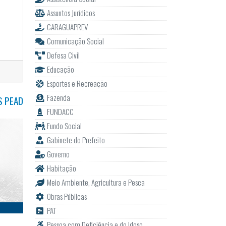
Assuntos Jurídicos
CARAGUAPREV
Comunicação Social
Defesa Civil
Educação
Esportes e Recreação
Fazenda
S PEAD
FUNDACC
Fundo Social
Gabinete do Prefeito
Governo
Habitação
Meio Ambiente, Agricultura e Pesca
Obras Públicas
PAT
Pessoa com Deficiência e do Idoso