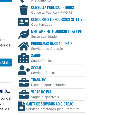
Atendimento
CONSULTA PÚBLICA - PMGIRS
Consulta Pública – PMGIRS
CONCURSOS E PROCESSOS SELETIVOS
Oportunidade
MEIO AMBIENTE, AGRICULTURA E PESCA
Sustentabilidade
 de
PROGRAMAS HABITACIONAIS
eis de
Serviços ao Cidadão
SAÚDE
Saúde Pública
a Mais
SOCIAL
Serviços Sociais
TRABALHO
Dicas e Oportunidades
Caraguatatuba recebe Mundial de Sambo de Praia e evidencia esporte de combate inédito no país
VAGAS NO PAT
Vagas disponíveis
mbo de
CARTA DE SERVIÇOS AO CIDADÃO
eve
nal de
Serviços ofertados pela Prefeitura