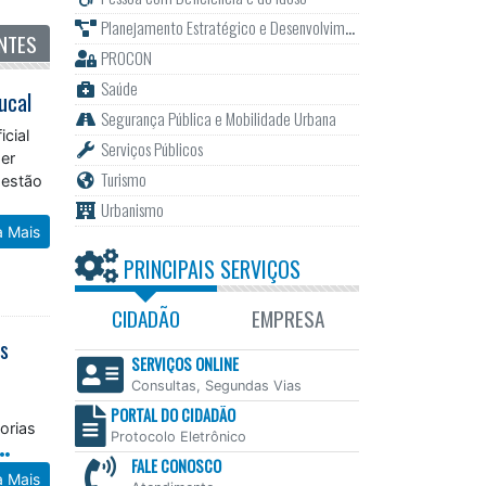
Planejamento Estratégico e Desenvolvimento
NTES
PROCON
Saúde
ucal
Segurança Pública e Mobilidade Urbana
cial
Serviços Públicos
ser
Turismo
Gestão
Urbanismo
a Mais
PRINCIPAIS SERVIÇOS
CIDADÃO
EMPRESA
as
SERVIÇOS ONLINE
Consultas, Segundas Vias
PORTAL DO CIDADÃO
orias
Protocolo Eletrônico
FALE CONOSCO
a Mais