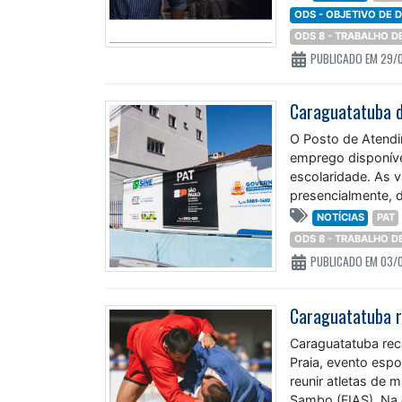
ODS - OBJETIVO DE
ODS 8 - TRABALHO 
PUBLICADO EM 29/
Caraguatatuba d
O Posto de Atendi
emprego disponívei
escolaridade. As v
presencialmente, 
NOTÍCIAS
PAT
ODS 8 - TRABALHO 
PUBLICADO EM 03/
Caraguatatuba rec
Praia, evento espo
reunir atletas de 
Sambo (FIAS). Na 