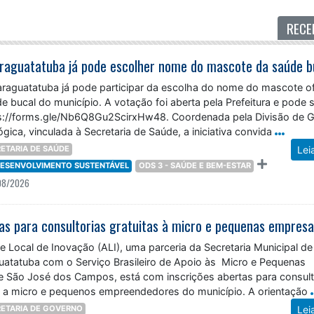
RECE
raguatatuba já pode escolher nome do mascote da saúde b
raguatatuba já pode participar da escolha do nome do mascote ofi
 bucal do município. A votação foi aberta pela Prefeitura e pode 
ttps://forms.gle/Nb6Q8Gu2ScirxHw48. Coordenada pela Divisão de 
ica, vinculada à Secretaria de Saúde, a iniciativa convida
ETARIA DE SAÚDE
Lei
 DESENVOLVIMENTO SUSTENTÁVEL
ODS 3 - SAÚDE E BEM-ESTAR
08/2026
tas para consultorias gratuitas à micro e pequenas empres
 Local de Inovação (ALI), uma parceria da Secretaria Municipal de
atatuba com o Serviço Brasileiro de Apoio às Micro e Pequenas
 São José dos Campos, está com inscrições abertas para consult
as a micro e pequenos empreendedores do município. A orientação
ETARIA DE GOVERNO
Lei