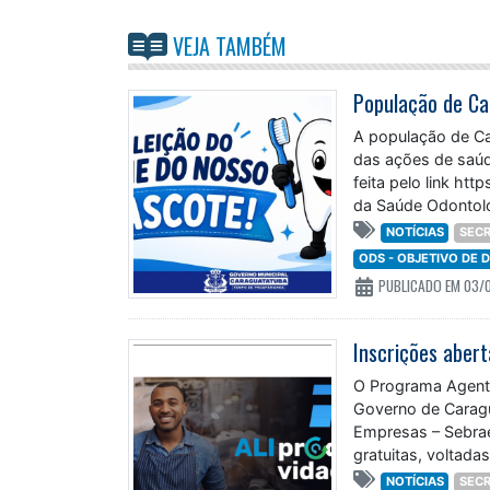
VEJA TAMBÉM
População de Ca
A população de Ca
das ações de saúde
feita pelo link h
da Saúde Odontológ
NOTÍCIAS
SECR
ODS - OBJETIVO DE
PUBLICADO EM 03/
Inscrições aber
O Programa Agente
Governo de Caragu
Empresas – Sebrae
gratuitas, voltad
NOTÍCIAS
SECR