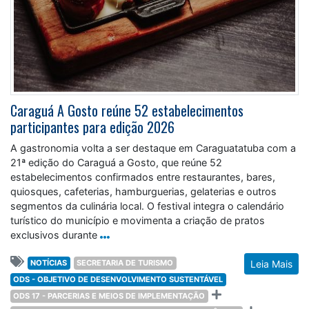
Caraguá A Gosto reúne 52 estabelecimentos
participantes para edição 2026
A gastronomia volta a ser destaque em Caraguatatuba com a
21ª edição do Caraguá a Gosto, que reúne 52
estabelecimentos confirmados entre restaurantes, bares,
quiosques, cafeterias, hamburguerias, gelaterias e outros
segmentos da culinária local. O festival integra o calendário
turístico do município e movimenta a criação de pratos
exclusivos durante
NOTÍCIAS
SECRETARIA DE TURISMO
Leia Mais
ODS - OBJETIVO DE DESENVOLVIMENTO SUSTENTÁVEL
ODS 17 - PARCERIAS E MEIOS DE IMPLEMENTAÇÃO