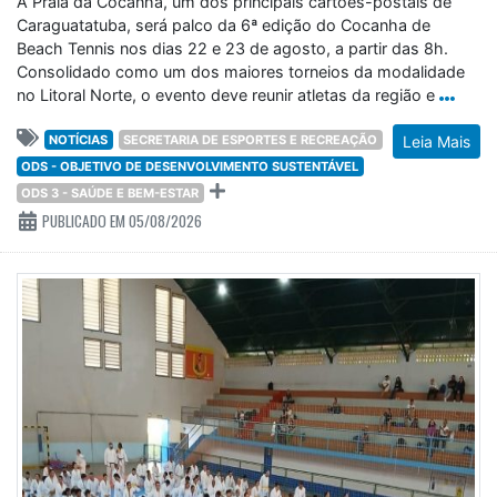
A Praia da Cocanha, um dos principais cartões-postais de
Caraguatatuba, será palco da 6ª edição do Cocanha de
Beach Tennis nos dias 22 e 23 de agosto, a partir das 8h.
Consolidado como um dos maiores torneios da modalidade
no Litoral Norte, o evento deve reunir atletas da região e
NOTÍCIAS
SECRETARIA DE ESPORTES E RECREAÇÃO
Leia Mais
ODS - OBJETIVO DE DESENVOLVIMENTO SUSTENTÁVEL
ODS 3 - SAÚDE E BEM-ESTAR
PUBLICADO EM 05/08/2026