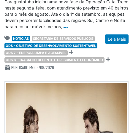
Caraguatatuba iniciou uma nova fase da Operação Cata-Treco
nesta segunda-feira, com atendimento previsto em 40 bairros
para o mês de agosto. Até o dia 1º de setembro, as equipes
devem percorrer localidades das regiões Sul, Centro e Norte
para recolher móveis velhos,
NOTÍCIAS
SECRETARIA DE SERVIÇOS PÚBLICOS
Leia Mais
ODS - OBJETIVO DE DESENVOLVIMENTO SUSTENTÁVEL
ODS 7 - ENERGIA LIMPA E ACESSÍVEL
ODS 8 - TRABALHO DECENTE E CRESCIMENTO ECONÔMICO
PUBLICADO EM 03/08/2026