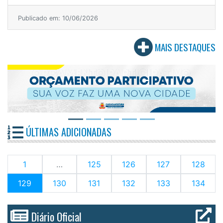
Publicado em: 10/06/2026
MAIS DESTAQUES
ÚLTIMAS ADICIONADAS
1
…
125
126
127
128
(current)
129
130
131
132
133
134
Diário Oficial