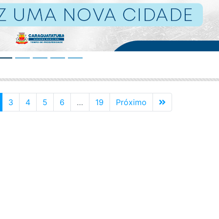
current)
Última
3
4
5
6
…
19
Próximo