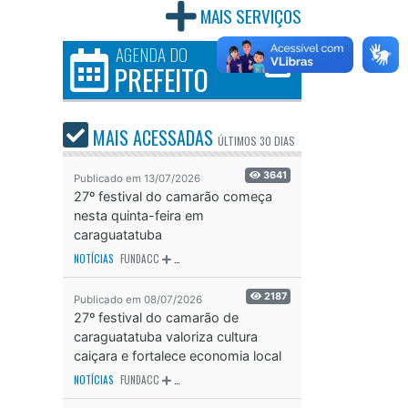
MAIS SERVIÇOS
AGENDA DO
PREFEITO
MAIS ACESSADAS
ÚLTIMOS
30 DIAS
3641
Publicado em 13/07/2026
27º festival do camarão começa
nesta quinta-feira em
caraguatatuba
NOTÍCIAS
FUNDACC
ODS - OBJETIVO DE DESENVOLVIMENTO SUSTENTÁVEL
OD
2187
Publicado em 08/07/2026
27º festival do camarão de
caraguatatuba valoriza cultura
caiçara e fortalece economia local
NOTÍCIAS
FUNDACC
ODS - OBJETIVO DE DESENVOLVIMENTO SUSTENTÁVEL
OD