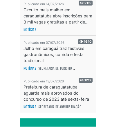
2119
Publicado em 14/07/2026
Circuito mais mulher em
caraguatatuba abre inscrições para
3 mil vagas gratuitas a partir de...
NOTÍCIAS
SECRETARIA DE ESPORTES E RECREAÇÃO
ODS - OBJETIVO DE DESEN
1640
Publicado em 07/07/2026
Julho em caraguá traz festivais
gastronômicos, corrida e festa
tradicional
NOTÍCIAS
SECRETARIA DE TURISMO
ODS - OBJETIVO DE DESENVOLVIMENTO SUS
1212
Publicado em 13/07/2026
Prefeitura de caraguatatuba
aguarda mais aprovados do
concurso de 2023 até sexta-feira
(17)
NOTÍCIAS
SECRETARIA DE ADMINISTRAÇÃO
ODS - OBJETIVO DE DESENVOLVIME