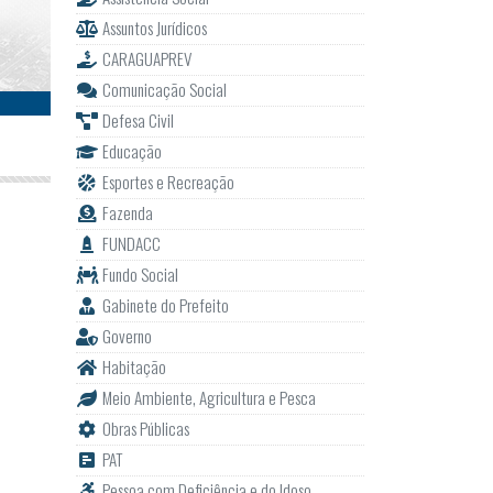
Assuntos Jurídicos
CARAGUAPREV
Comunicação Social
Defesa Civil
Educação
Esportes e Recreação
Fazenda
FUNDACC
Fundo Social
Gabinete do Prefeito
Governo
Habitação
Meio Ambiente, Agricultura e Pesca
Obras Públicas
PAT
Pessoa com Deficiência e do Idoso