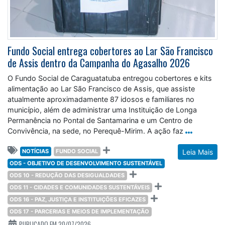
Fundo Social entrega cobertores ao Lar São Francisco
de Assis dentro da Campanha do Agasalho 2026
O Fundo Social de Caraguatatuba entregou cobertores e kits
alimentação ao Lar São Francisco de Assis, que assiste
atualmente aproximadamente 87 idosos e familiares no
município, além de administrar uma Instituição de Longa
Permanência no Pontal de Santamarina e um Centro de
Convivência, na sede, no Perequê-Mirim. A ação faz
NOTÍCIAS
FUNDO SOCIAL
Leia Mais
ODS - OBJETIVO DE DESENVOLVIMENTO SUSTENTÁVEL
ODS 10 - REDUÇÃO DAS DESIGUALDADES
ODS 11 - CIDADES E COMUNIDADES SUSTENTÁVEIS
ODS 16 - PAZ, JUSTIÇA E INSTITUIÇÕES EFICAZES
ODS 17 - PARCERIAS E MEIOS DE IMPLEMENTAÇÃO
PUBLICADO EM 20/07/2026