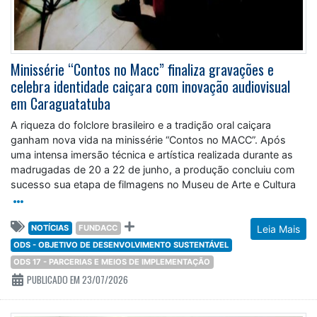
Minissérie “Contos no Macc” finaliza gravações e
celebra identidade caiçara com inovação audiovisual
em Caraguatatuba
A riqueza do folclore brasileiro e a tradição oral caiçara
ganham nova vida na minissérie “Contos no MACC”. Após
uma intensa imersão técnica e artística realizada durante as
madrugadas de 20 a 22 de junho, a produção concluiu com
sucesso sua etapa de filmagens no Museu de Arte e Cultura
NOTÍCIAS
FUNDACC
Leia Mais
ODS - OBJETIVO DE DESENVOLVIMENTO SUSTENTÁVEL
ODS 17 - PARCERIAS E MEIOS DE IMPLEMENTAÇÃO
PUBLICADO EM 23/07/2026