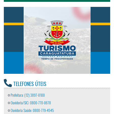
TELEFONES ÚTEIS
Prefeitura: (12) 3897-8100
Ouvidoria/SIC: 0800-770-0678
Ouvidoria Saúde: 0800-779-4545