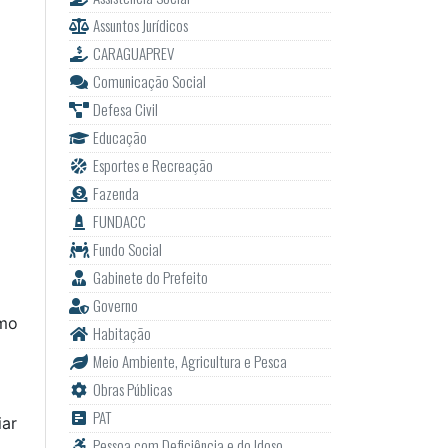
Assuntos Jurídicos
CARAGUAPREV
Comunicação Social
Defesa Civil
Educação
Esportes e Recreação
Fazenda
FUNDACC
Fundo Social
Gabinete do Prefeito
Governo
omo
Habitação
Meio Ambiente, Agricultura e Pesca
Obras Públicas
PAT
iar
Pessoa com Deficiência e do Idoso