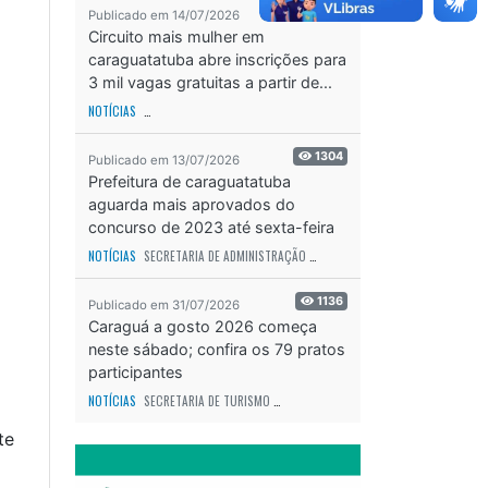
2226
Publicado em 14/07/2026
Circuito mais mulher em
caraguatatuba abre inscrições para
3 mil vagas gratuitas a partir de...
NOTÍCIAS
SECRETARIA DE ESPORTES E RECREAÇÃO
ODS - OBJETIVO DE DESEN
1304
Publicado em 13/07/2026
Prefeitura de caraguatatuba
aguarda mais aprovados do
concurso de 2023 até sexta-feira
(17)
NOTÍCIAS
SECRETARIA DE ADMINISTRAÇÃO
ODS - OBJETIVO DE DESENVOLVIME
1136
Publicado em 31/07/2026
Caraguá a gosto 2026 começa
neste sábado; confira os 79 pratos
participantes
NOTÍCIAS
SECRETARIA DE TURISMO
ODS - OBJETIVO DE DESENVOLVIMENTO SUS
te