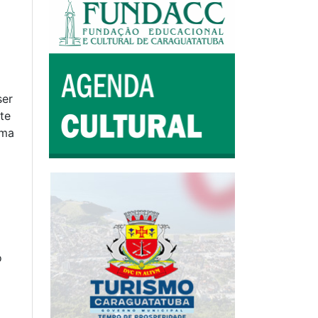
ser
te
ema
o