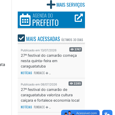
MAIS SERVIÇOS
AGENDA DO
PREFEITO
MAIS ACESSADAS
ÚLTIMOS
30 DIAS
3747
Publicado em 13/07/2026
27º festival do camarão começa
nesta quinta-feira em
ata
caraguatatuba
NOTÍCIAS
FUNDACC
ODS - OBJETIVO DE DESENVOLVIMENTO SUSTENTÁVEL
OD
2285
Publicado em 08/07/2026
27º festival do camarão de
caraguatatuba valoriza cultura
caiçara e fortalece economia local
NOTÍCIAS
FUNDACC
ODS - OBJETIVO DE DESENVOLVIMENTO SUSTENTÁVEL
OD