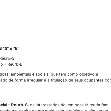
 “S” e “E”
 Reurb-S
co – Reurb-E
ticas, ambientais e sociais, que tem como objetivo a
ado de forma irregular e a titulação de seus ocupantes c
cial – Reurb-S:
os interessados devem possuir renda famil
 renda per capita de até meio salário mínimo, e não serem