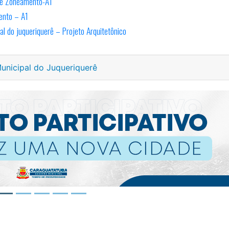
re Zoneamento-A1
ento – A1
al do juqueriquerê – Projeto Arquitetônico
unicipal do Juqueriquerê