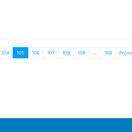
(current)
104
105
106
107
108
109
…
169
Próx