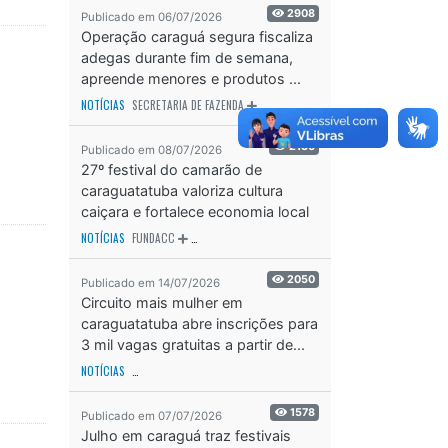
2908
Publicado em 06/07/2026
Operação caraguá segura fiscaliza
adegas durante fim de semana,
apreende menores e produtos ...
NOTÍCIAS
SECRETARIA DE FAZENDA
SECRETARIA DE SAÚDE
SECRETARIA D
2130
Publicado em 08/07/2026
27º festival do camarão de
caraguatatuba valoriza cultura
caiçara e fortalece economia local
NOTÍCIAS
FUNDACC
ODS - OBJETIVO DE DESENVOLVIMENTO SUSTENTÁVEL
OD
2050
Publicado em 14/07/2026
Circuito mais mulher em
caraguatatuba abre inscrições para
3 mil vagas gratuitas a partir de...
NOTÍCIAS
SECRETARIA DE ESPORTES E RECREAÇÃO
ODS - OBJETIVO DE DESEN
1578
Publicado em 07/07/2026
Julho em caraguá traz festivais