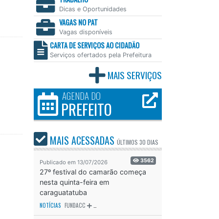
Dicas e Oportunidades
VAGAS NO PAT
Vagas disponíveis
CARTA DE SERVIÇOS AO CIDADÃO
Serviços ofertados pela Prefeitura
MAIS SERVIÇOS
AGENDA DO
PREFEITO
MAIS ACESSADAS
ÚLTIMOS
30 DIAS
3562
Publicado em 13/07/2026
27º festival do camarão começa
nesta quinta-feira em
caraguatatuba
NOTÍCIAS
FUNDACC
ODS - OBJETIVO DE DESENVOLVIMENTO SUSTENTÁVEL
OD